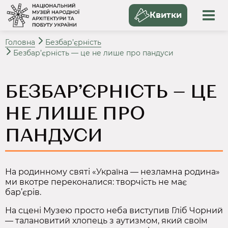
Квитки
Головна
Безбар’єрність
Безбар’єрність — це не лише про пандуси
БЕЗБАР’ЄРНІСТЬ — ЦЕ
НЕ ЛИШЕ ПРО
ПАНДУСИ
На родинному святі «Україна — незламна родина»
ми вкотре переконалися: творчість не має
бар’єрів.
На сцені Музею просто неба виступив Гліб Чорний
— талановитий хлопець з аутизмом, який своїм