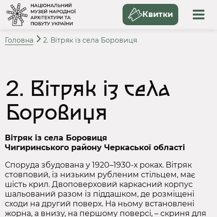
Квитки
Головна
2. Вітряк із села Боровиця
2. Вітряк із села
Боровиця
Вітряк із села Боровиця
Чигиринського району Черкаської області
Споруда збудована у 1920–1930‑х роках. Вітряк
стовповий, із низьким рубленим стільцем, має
шість крил. Двоповерховий каркасний корпус
шальований разом із піддашком, де розміщені
сходи на другий поверх. На ньому встановлені
жорна, а внизу, на першому поверсі, – скриня для