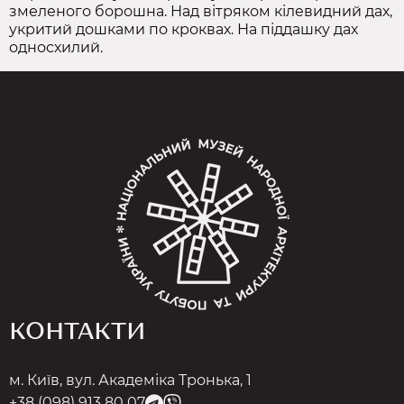
змеленого борошна. Над вітряком кілевидний дах,
укритий дошками по кроквах. На піддашку дах
односхилий.
КОНТАКТИ
м. Київ, вул. Академіка Тронька, 1
+38 (098) 913 80 07