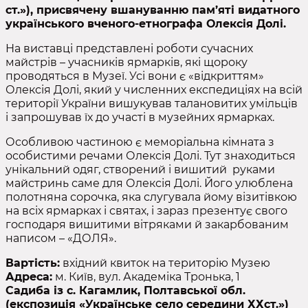
ст.»), присвячену вшануванню пам’яті видатного
українського вченого-етнографа Олексія Долі.
На виставці представлені роботи сучасних
майстрів – учасників ярмарків, які щороку
проводяться в Музеї. Усі вони є «відкриттям»
Олексія Долі, який у численних експедиціях на всій
території України вишукував талановитих умільців
і запрошував їх до участі в музейних ярмарках.
Особливою частиною є меморіальна кімната з
особистими речами Олексія Долі. Тут знаходиться
унікальний одяг, створений і вишитий руками
майстринь саме для Олексія Долі. Його улюблена
полотняна сорочка, яка слугувала йому візитівкою
на всіх ярмарках і святах, і зараз презентує свого
господаря вишитими вітряками й закарбованим
написом – «ДОЛЯ».
Вартість:
вхідний квиток на територію Музею
Адреса:
м. Київ, вул. Академіка Тронька, 1
Садиба із с. Кагамлик, Полтавської обл.
(експозиція «Українське село середини ХХст.»)