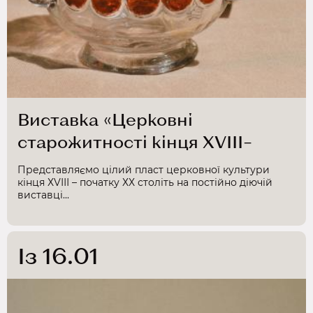
Виставка «Церковні
старожитності кінця ХVІІІ–
початку ХХ ст.»
Представляємо цілий пласт церковної культури
кінця ХVІІІ – початку ХХ століть на постійно діючій
виставці...
Із 16.01