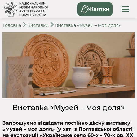
Квитки
Головна
Виставки
Виставка «Музей – моя доля»
Виставка «Музей – моя доля»
Запрошуємо відвідати постійно діючу виставку
«Музей – моя доля» (у хаті з Полтавської області
на експозиції «Українське село 60-х – 70-х рр. ХХ