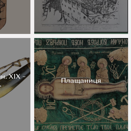
н. ХІХ –
Плащаниця
.