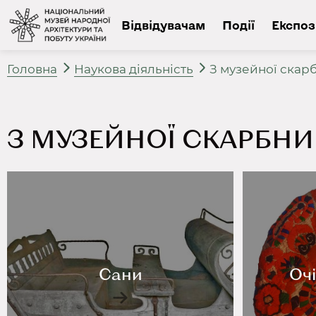
Відвідувачам
Події
Експоз
Головна
Наукова діяльність
З музейної скар
З МУЗЕЙНОЇ СКАРБНИ
Сани
Очі