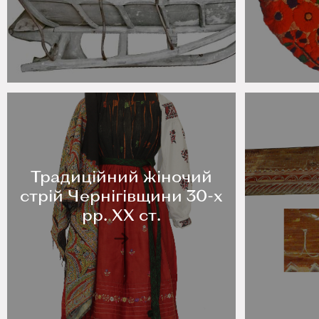
Традиційний жіночий
стрій Чернігівщини 30-х
рр. ХХ ст.