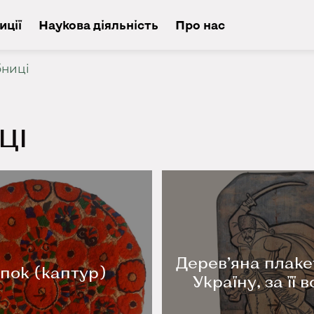
иції
Наукова діяльність
Про нас
бниці
ЦІ
Дерев’яна плаке
пок (каптур)
Україну, за її 